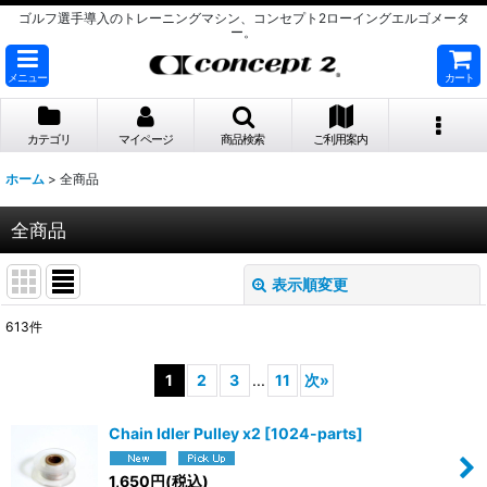
ゴルフ選手導入のトレーニングマシン、コンセプト2ローイングエルゴメータ
ー。
メニュー
カート
カテゴリ
マイページ
商品検索
ご利用案内
ホーム
>
全商品
全商品
表示順変更
閉じる
613
件
表示数
:
1
2
3
...
11
次
»
並び順
:
Chain Idler Pulley x2
[
1024-parts
]
絞り込む
1,650
円
(税込)