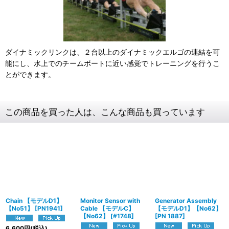
ダイナミックリンクは、２台以上のダイナミックエルゴの連結を可
能にし、水上でのチームボートに近い感覚でトレーニングを行うこ
とができます。
この商品を買った人は、こんな商品も買っています
Chain 【モデルD1】
Monitor Sensor with
Generator Assembly
【No51】
[
PN1941
]
Cable 【モデルC】
【モデルD1】【No62】
【No62】
[
#1748
]
[
PN 1887
]
6,600
円
(税込)