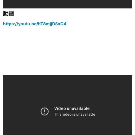
動画
https://youtu.be/bT8mjjDSxC4
コンセプト2
エルゴメーター
パーツ
ダイナミックエルゴ
ダイナミック
リンク
Dynamic
Link