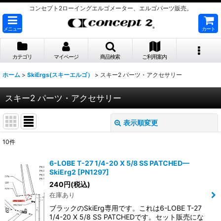
コンセプト2ローイングエルゴメーター、エルゴパーツ販売。
メニュー
カート
カテゴリ
マイページ
商品検索
ご利用案内
ホーム
>
SkiErgs(スキーエルゴ）
>
スキー2 パーツ・アクセサリー
スキー2 パーツ・アクセサリー
表示順変更
閉じる
10
件
表示数
:
6-LOBE T-27 1/4-20 X 5/8 SS PATCHED—
SkiErg2
[
PN1297
]
並び順
:
240
円
(税込)
在庫あり
絞り込む
ブラックのSkiErg専用です。これは6-LOBE T-27
1/4-20 X 5/8 SS PATCHEDです。セット販売にな