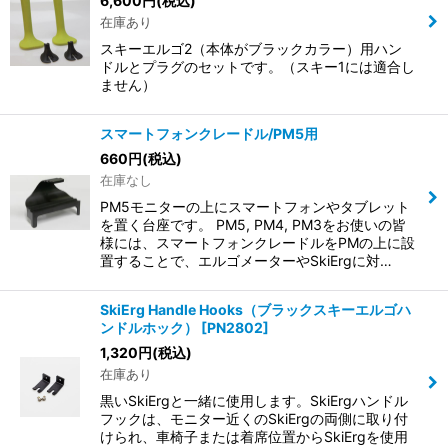
6,600
円
(税込)
在庫あり
スキーエルゴ2（本体がブラックカラー）用ハン
ドルとプラグのセットです。（スキー1には適合し
ません）
スマートフォンクレードル/PM5用
660
円
(税込)
在庫なし
PM5モニターの上にスマートフォンやタブレット
を置く台座です。 PM5, PM4, PM3をお使いの皆
様には、スマートフォンクレードルをPMの上に設
置することで、エルゴメーターやSkiErgに対…
SkiErg Handle Hooks（ブラックスキーエルゴハ
ンドルホック）
[
PN2802
]
1,320
円
(税込)
在庫あり
黒いSkiErgと一緒に使用します。SkiErgハンドル
フックは、モニター近くのSkiErgの両側に取り付
けられ、車椅子または着席位置からSkiErgを使用