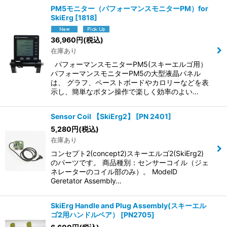
PM5モニター（パフォーマンスモニターPM）for
SkiErg
[
1818
]
36,960
円
(税込)
在庫あり
パフォーマンスモニターPM5(スキーエルゴ用）
パフォーマンスモニターPM5の大型液晶パネル
は、 グラフ、ペーストボードやカロリーなどを表
示し、簡単なボタン操作で楽しく効率のよい…
Sensor Coil 【SkiErg2】
[
PN 2401
]
5,280
円
(税込)
在庫あり
コンセプト2(concept2)スキーエルゴ2(SkiErg2)
のパーツです。 商品種別：センサーコイル（ジェ
ネレーターのコイル部のみ）。 ModelD
Geretator Assembly…
SkiErg Handle and Plug Assembly(スキーエル
ゴ2用ハンドルペア）
[
PN2705
]