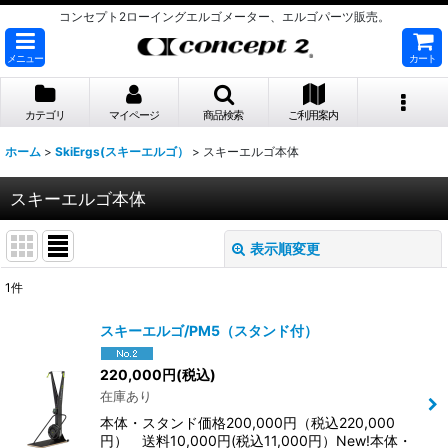
コンセプト2ローイングエルゴメーター、エルゴパーツ販売。
メニュー
カート
カテゴリ
マイページ
商品検索
ご利用案内
ホーム
>
SkiErgs(スキーエルゴ）
>
スキーエルゴ本体
スキーエルゴ本体
表示順変更
閉じる
1
件
表示数
:
スキーエルゴ/PM5（スタンド付）
並び順
:
220,000
円
(税込)
在庫あり
絞り込む
本体・スタンド価格200,000円（税込220,000
円） 送料10,000円(税込11,000円）New!本体・