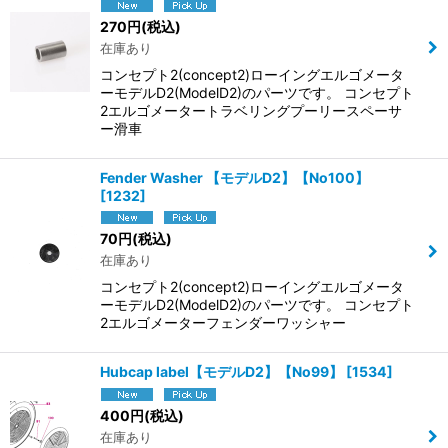
270
円
(税込)
在庫あり
コンセプト2(concept2)ローイングエルゴメータ
ーモデルD2(ModelD2)のパーツです。 コンセプト
2エルゴメータートラベリングプーリースペーサ
ー滑車
Fender Washer 【モデルD2】【No100】
[
1232
]
70
円
(税込)
在庫あり
コンセプト2(concept2)ローイングエルゴメータ
ーモデルD2(ModelD2)のパーツです。 コンセプト
2エルゴメーターフェンダーワッシャー
Hubcap label【モデルD2】【No99】
[
1534
]
400
円
(税込)
在庫あり