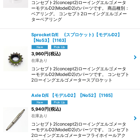
コンセプト2(concept2)ローイングエルゴメータ
ーモデルD2(ModelD2)のパーツです。 商品種別：
ベアリング。 コンセプト2ローイングエルゴメー
ターベアリング
Sprocket D/E (スプロケット)【モデルD2】
【No53】
[
1163
]
3,960
円
(税込)
在庫あり
コンセプト2(concept2)ローイングエルゴメータ
ーモデルD2(ModelD2)のパーツです。 コンセプト
2ローイングエルゴメータースプロケット
Axle D/E 【モデルD2】【No52】
[
1165
]
5,940
円
(税込)
在庫あり
コンセプト2(concept2)ローイングエルゴメータ
ーモデルD2(ModelD2)のパーツです。 コンセプト
2ローイングエルゴメーターフライホイールアク