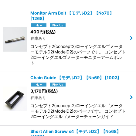
Monitor Arm Bolt 【モデルD2】【No70】
[
1268
]
400
円
(税込)
在庫あり
コンセプト2(concept2)ローイングエルゴメータ
ーモデルD2(ModelD2)のパーツです。 コンセプト
2ローイングエルゴメーターモニターアームボル
ト
Chain Guide 【モデルD2】【No69】
[
1003
]
3,170
円
(税込)
在庫あり
コンセプト2(concept2)ローイングエルゴメータ
ーモデルD2(ModelD2)のパーツです。 コンセプト
2ローイングエルゴメーターチェーンガイド
Short Allen Screw x4【モデルD2】【No68】