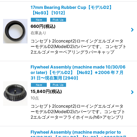
17mm Bearing Rubber Cup【モデルD2】
【No93】
[
1012
]
660
円
(税込)
在庫あり
コンセプト2(concept2)ローイングエルゴメータ
ーモデルD2(ModelD2)のパーツです。 コンセプト
2エルゴメーターベアリングラバーキャップ
Flywheel Assembly (machine made 10/30/06
or later)【モデルD2】【No92】※2006 年 7 月
31 日〜現在製用
[
2940
]
15,840
円
(税込)
10点
コンセプト2(concept2)ローイングエルゴメータ
ーモデルD2(ModelD2)のパーツです。コンセプト
2エルゴメーターフライホイール/h6>アセンブリ
Flywheel Assembly (machine made prior to