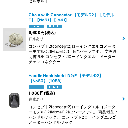
セルボルト
Chain with Connector 【モデルD2】【モデル
E】【No51】
[
1941
]
6,600
円
(税込)
在庫あり
コンセプト2(concept2)ローイングエルゴメータ
ーモデルD2(ModelD2)、Eのパーツです。 交換説
明書PDF コンセプト2ローイングエルゴメーター
チェンコネクター
Handle Hook Model D2/E 【モデルD2】
【No50】
[
1058
]
1,060
円
(税込)
在庫あり
コンセプト2(concept2)ローイングエルゴメータ
ーモデルD2(ModelD2)のパーツです。 商品種別：
ハンドルフック。 コンセプト2ローイングエルゴ
メーターハンドルフック