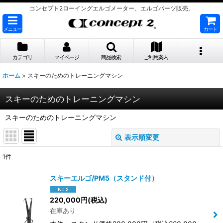
コンセプト2ローイングエルゴメーター、エルゴパーツ販売。
メニュー
カート
カテゴリ
マイページ
商品検索
ご利用案内
ホーム
>
スキーのためのトレーニングマシン
スキーのためのトレーニングマシン
スキーのためのトレーニングマシン
表示順変更
閉じる
1
件
表示数
:
スキーエルゴ/PM5（スタンド付）
並び順
:
220,000
円
(税込)
在庫あり
絞り込む