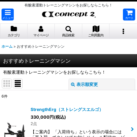
有酸素運動トレーニングマシンをお探しならこちら！
メニュー
カート
カテゴリ
マイページ
商品検索
ご利用案内
ホーム
>
おすすめトレーニングマシン
おすすめトレーニングマシン
有酸素運動トレーニングマシンをお探しならこちら！
表示順変更
閉じる
6
件
表示数
:
StrengthErg（ストレングスエルゴ）
330,000
円
(税込)
並び順
:
2点
【ご案内】 「入荷待ち」という表示の場合には
絞り込む