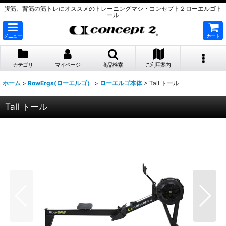
腹筋、背筋の筋トレにオススメのトレーニングマシ・コンセプト２ローエルゴト
ール
メニュー
カート
カテゴリ
マイページ
商品検索
ご利用案内
ホーム
>
RowErgs(ローエルゴ）
>
ローエルゴ本体
>
Tall トール
Tall トール