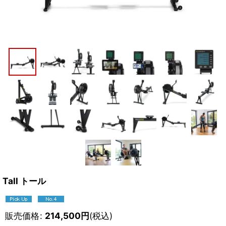
Tall トール
販売価格
:
214,500
円
(税込)