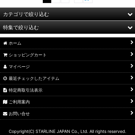
カテゴリで絞り込む
特集で絞り込む
RowErgs(ローエルゴ）
ホーム
SkiErgs(スキーエルゴ）
スキーのためのトレーニングマシン
ショッピングカート
BikeErg(バイクエルゴ）
スカル用パーツ、アクセサリー
マイページ
StrenthErg(ストレングスエルゴ)
スイープ用パーツ、アクセサリー
最近チェックしたアイテム
Oars（オール）
おすすめトレーニングマシン
特定商取引法表示
【条件が合えばお買い得！】アウトレットコーナー
おすすめエルゴメーターパーツ
ご利用案内
心拍数
お問い合せ
バイクエルゴ
Copyright(C) STARLINE JAPAN Co., Ltd. All rights reserved.
スキー