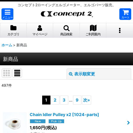
コンセプト2ローイングエルゴメーター、エルゴパーツ販売。
メニュー
カート
カテゴリ
マイページ
商品検索
ご利用案内
ホーム
>
新商品
新商品
表示順変更
閉じる
497
件
表示数
:
1
2
3
...
9
次
»
並び順
:
Chain Idler Pulley x2
[
1024-parts
]
絞り込む
1,650
円
(税込)