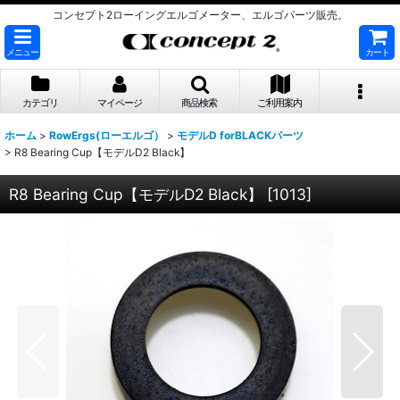
コンセプト2ローイングエルゴメーター、エルゴパーツ販売。
メニュー
カート
カテゴリ
マイページ
商品検索
ご利用案内
ホーム
>
RowErgs(ローエルゴ）
>
モデルD forBLACKパーツ
>
R8 Bearing Cup【モデルD2 Black】
R8 Bearing Cup【モデルD2 Black】
[
1013
]