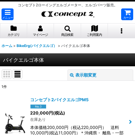
コンセプト2ローイングエルゴメーター、エルゴパーツ販売。
メニュー
カート
カテゴリ
マイページ
商品検索
ご利用案内
ホーム
>
BikeErg(バイクエルゴ）
>
バイクエルゴ本体
バイクエルゴ本体
表示順変更
閉じる
1
件
表示数
:
コンセプト2バイクエルゴPM5
並び順
:
220,000
円
(税込)
在庫あり
絞り込む
本体価格200,000円（税込220,000円） 送料
10,000円(税込11,000円）＊沖縄県・ 離島・一部