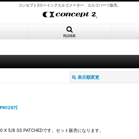
コンセプト2ローイングエルゴメーター、エルゴパーツ販売。
商品検索
表示順変更
PN1297
]
絞り込む
-20 X 5/8 SS PATCHEDです。セット販売になります。