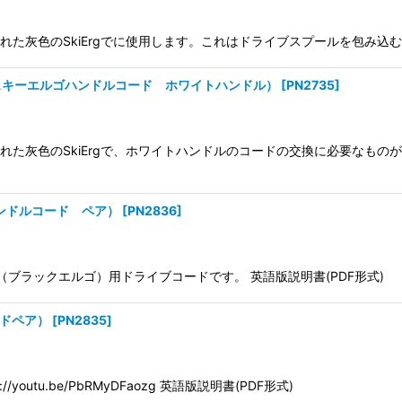
造された灰色のSkiErgでに使用します。これはドライブスプールを包み
s?SkiErg1（スキーエルゴハンドルコード ホワイトハンドル）
[
PN2735
]
造された灰色のSkiErgで、ホワイトハンドルのコードの交換に必要なも
ルゴハンドルコード ペア）
[
PN2836
]
2（ブラックエルゴ）用ドライブコードです。 英語版説明書(PDF形式)
コードペア）
[
PN2835
]
utu.be/PbRMyDFaozg 英語版説明書(PDF形式)