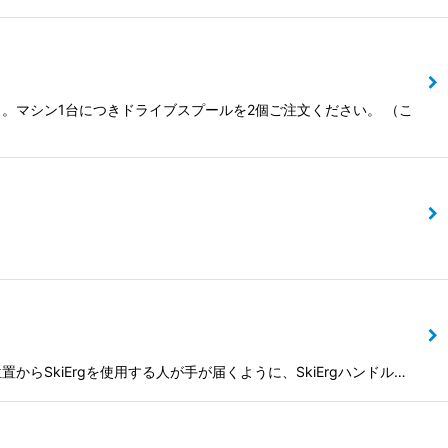
）。マシン1台につきドライブスプールを2個ご注文ください。 （こ
置からSkiErgを使用する人が手が届くように、SkiErgハンドル…