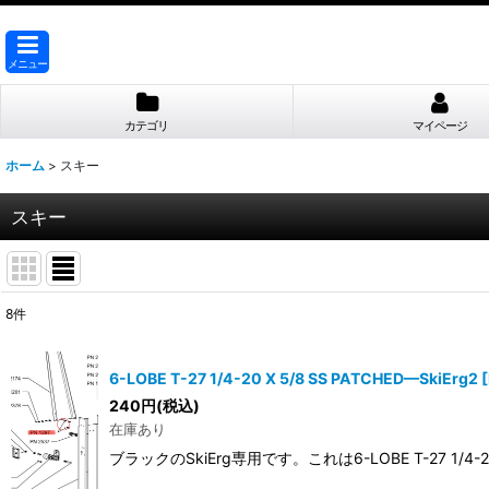
メニュー
カテゴリ
マイページ
ホーム
>
スキー
スキー
8
件
表示数
:
6-LOBE T-27 1/4-20 X 5/8 SS PATCHED—SkiErg2
[
並び順
:
240
円
(税込)
在庫あり
ブラックのSkiErg専用です。これは6-LOBE T-27 1/4