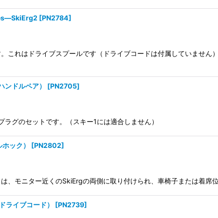
hes—SkiErg2
[
PN2784
]
専用です。これはドライブスプールです（ドライブコードは付属していません
ゴ2用ハンドルペア）
[
PN2705
]
プラグのセットです。（スキー1には適合しません）
ドルホック）
[
PN2802
]
ックは、モニター近くのSkiErgの両側に取り付けられ、車椅子または着席位
ワイトドライブコード）
[
PN2739
]