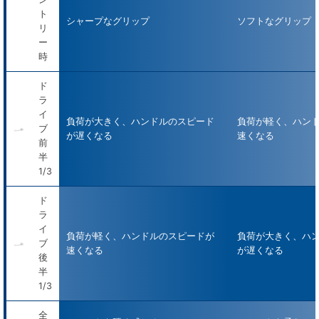
ト
シャープなグリップ
ソフトなグリップ
リ
ー
時
ド
ラ
イ
負荷が大きく、ハンドルのスピード
負荷が軽く、ハン
ブ
が遅くなる
速くなる
前
半
1/3
ド
ラ
イ
負荷が軽く、ハンドルのスピードが
負荷が大きく、ハ
ブ
速くなる
が遅くなる
後
半
1/3
全