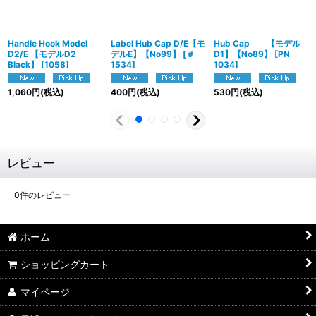
Handle Hook Model
Label Hub Cap D/E【モ
Hub Cap 【モデル
D2/E 【モデルD2
デルE】【No99】
[
＃
D1】【No89】
[
PN
Black】
[
1058
]
1534
]
1034
]
1,060
円
(税込)
400
円
(税込)
530
円
(税込)
レビュー
0
件のレビュー
ホーム
ショッピングカート
マイページ