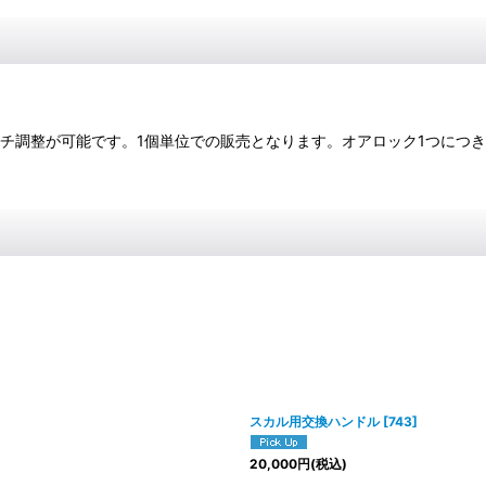
チ調整が可能です。1個単位での販売となります。オアロック1つにつき2
スカル用交換ハンドル
[
743
]
20,000
円
(税込)