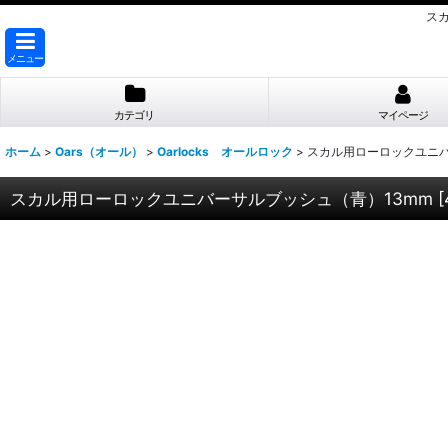
ス
メニュー
カテゴリ
マイページ
ホーム
>
Oars（オール）
>
Oarlocks オールロック
>
スカル用ローロックユニバ
スカル用ローロックユニバーサルブッシュ（青）13mm
[