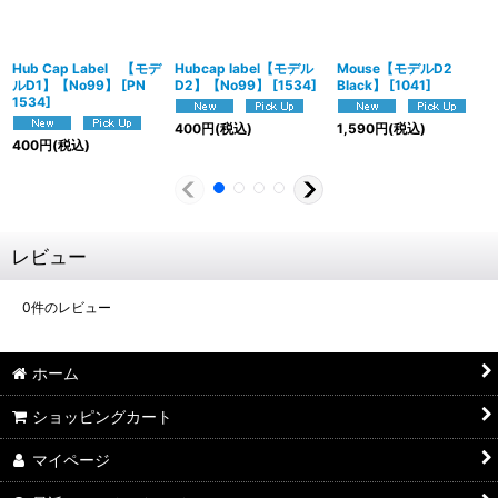
Hub Cap Label 【モデ
Hubcap label【モデル
Mouse【モデルD2
ルD1】【No99】
[
PN
D2】【No99】
[
1534
]
Black】
[
1041
]
1534
]
400
円
(税込)
1,590
円
(税込)
400
円
(税込)
レビュー
0
件のレビュー
ホーム
ショッピングカート
マイページ