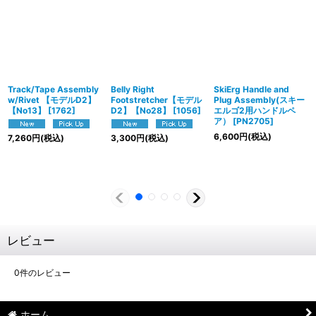
Track/Tape Assembly
Belly Right
SkiErg Handle and
w/Rivet 【モデルD2】
Footstretcher【モデル
Plug Assembly(スキー
【No13】
[
1762
]
D2】【No28】
[
1056
]
エルゴ2用ハンドルペ
ア）
[
PN2705
]
6,600
円
(税込)
7,260
円
(税込)
3,300
円
(税込)
レビュー
0
件のレビュー
ホーム