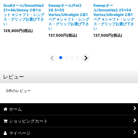
Scullオール/Smoothie2
Sweepオール/Fat2
Sweepオー
21×46/Skinny 2本1セ
26.5×55
ル/Smoothie2 25×54
ット ※シャフト・レング
Vortex/Ultralight 2本1
Vortex/Ultralight 2本1
ス・グリップお選び下さ
ペア ※シャフト・レング
ペア ※シャフト・レング
い
ス・グリップお選び下さ
ス・グリップお選び下さ
い
い
129,800
円
(税込)
137,500
円
(税込)
137,500
円
(税込)
レビュー
0
件のレビュー
ホーム
ショッピングカート
マイページ