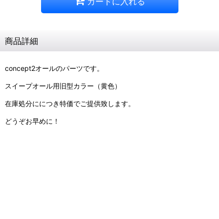
カートに入れる
商品詳細
concept2オールのパーツです。
スイープオール用旧型カラー（黄色）
在庫処分ににつき特価でご提供致します。
どうぞお早めに！
コンセプト2オール
oar
sweep
スイープ
スウィープ
カラー
ボート
COLLARS