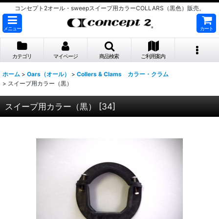
コンセプト2オール・sweepスイープ用カラーCOLLARS（黒色）販売。
メニュー
カート
カテゴリ
マイページ
商品検索
ご利用案内
ホーム
>
Oars（オール）
>
Collers & Clams カラー・クラム
>
スイープ用カラー（黒）
スイープ用カラー（黒）
[
34
]