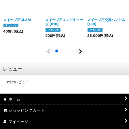
スイープ用CLAM
スイープ用エンドキャッ
スイープ用交換ハンドル
プ
[
618
]
[
180
]
400
円
(税込)
400
円
(税込)
25,000
円
(税込)
レビュー
0
件のレビュー
ホーム
ショッピングカート
マイページ