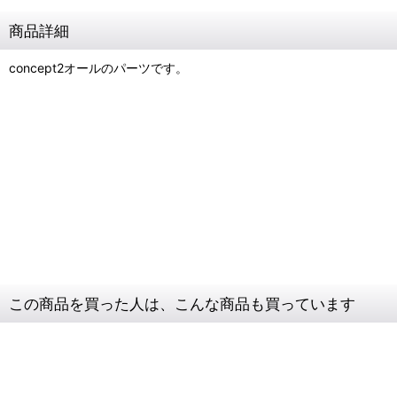
商品詳細
concept2オールのパーツです。
コンセプト2オール
oar
sweep
スウィープ
スイープ
カラー
ボート
COLLARS
black
黒色
この商品を買った人は、こんな商品も買っています