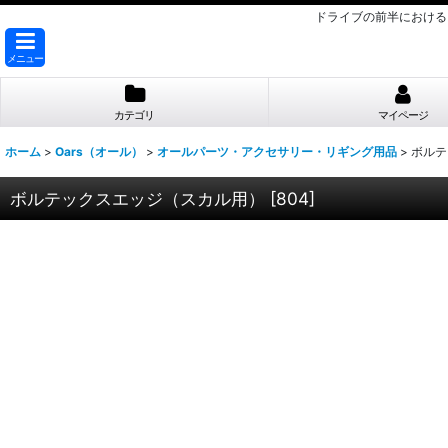
ドライブの前半におけるス
メニュー
カテゴリ
マイページ
ホーム
>
Oars（オール）
>
オールパーツ・アクセサリー・リギング用品
>
ボルテ
ボルテックスエッジ（スカル用）
[
804
]