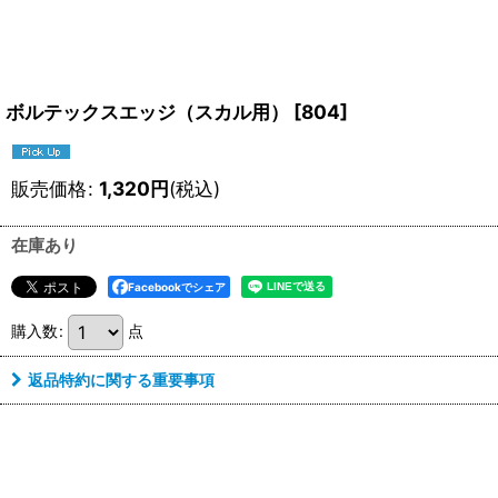
ボルテックスエッジ（スカル用）
[
804
]
販売価格
:
1,320
円
(税込)
在庫あり
Facebookでシェア
購入数
:
点
返品特約に関する重要事項