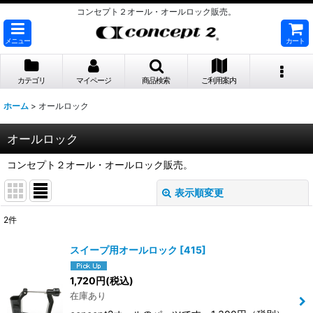
コンセプト２オール・オールロック販売。
メニュー
カート
カテゴリ
マイページ
商品検索
ご利用案内
ホーム
>
オールロック
オールロック
コンセプト２オール・オールロック販売。
表示順変更
閉じる
2
件
表示数
:
スイープ用オールロック
[
415
]
並び順
:
1,720
円
(税込)
在庫あり
絞り込む