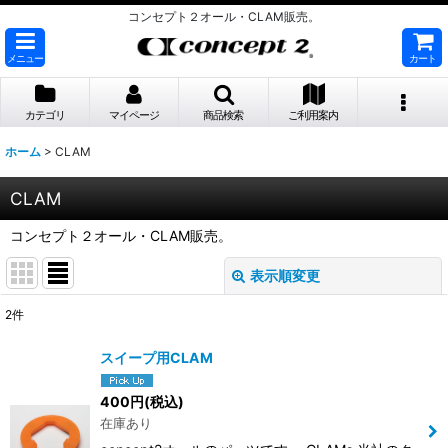
コンセプト２オール・CLAM販売。
メニュー
カート
カテゴリ
マイページ
商品検索
ご利用案内
ホーム
>
CLAM
CLAM
コンセプト２オール・CLAM販売。
表示順変更
閉じる
2
件
表示数
:
スイープ用CLAM
並び順
:
400
円
(税込)
在庫あり
絞り込む