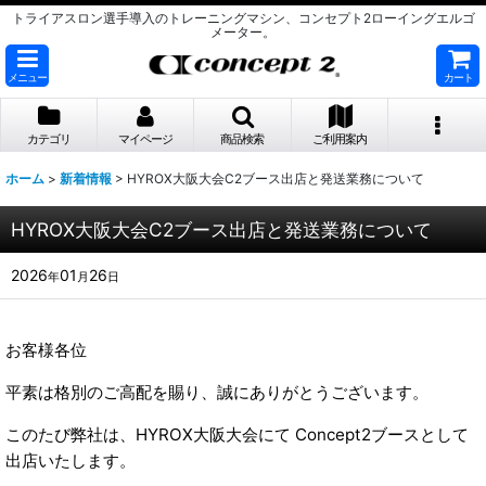
トライアスロン選手導入のトレーニングマシン、コンセプト2ローイングエルゴ
メーター。
メニュー
カート
カテゴリ
マイページ
商品検索
ご利用案内
ホーム
>
新着情報
>
HYROX大阪大会C2ブース出店と発送業務について
HYROX大阪大会C2ブース出店と発送業務について
2026
01
26
年
月
日
お客様各位
平素は格別のご高配を賜り、誠にありがとうございます。
このたび弊社は、HYROX大阪大会にて Concept2ブースとして
出店いたします。